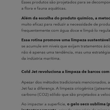
Esses produtos são projetados para se decompor
a flora e fauna aquáticas.
Além da escolha do produto químico, a meto
muito eficaz para reduzir a necessidade de prod
frequentemente com água doce e limpá-lo regul
Essa rotina promove uma limpeza sustentáve
se acumule em níveis que exijam tratamentos ácid
não é apenas uma tendência, mas uma estratégia 
da indústria marítima.
Cold Jet revoluciona a limpeza de barcos com
Apesar dos métodos tradicionais mencionados, a in
Jet faz a diferença. A limpeza criogênica (jateam
carbono (CO2) sólido que são projetados a velo
Ao impactar a superfície,
o gelo seco sublima (