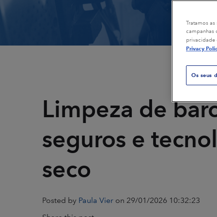
Petróleo & gás
Embalagens
Tratamos as 
campanhas de
privacidade 
Plásticos & ferramentas
Geração de 
Privacy Poli
compostas
Os seus d
Impressão
Transporte p
Limpeza de bar
Restauração & remediação
Borracha & 
seguros e tecno
Têxteis
seco
Posted by
Paula Vier
on 29/01/2026 10:32:23