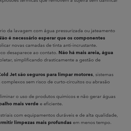
explosões térmicas que removem a sujeira sem danificar
ário da lavagem com água pressurizada ou jateamento
Não é necessário esperar que os componentes
icar novas camadas de tinta anti-incrustante.
eco desaparece ao contato.
Não há mais areia, água
oletar, simplificando drasticamente a gestão de
old Jet são seguros para limpar motores
, sistemas
s complexos sem risco de curto-circuitos ou abrasão
eliminar o uso de produtos químicos e não gerar águas
balho mais verde
e eficiente.
striais com equipamentos duráveis e de alta qualidade,
mitir limpezas mais profundas
em menos tempo.