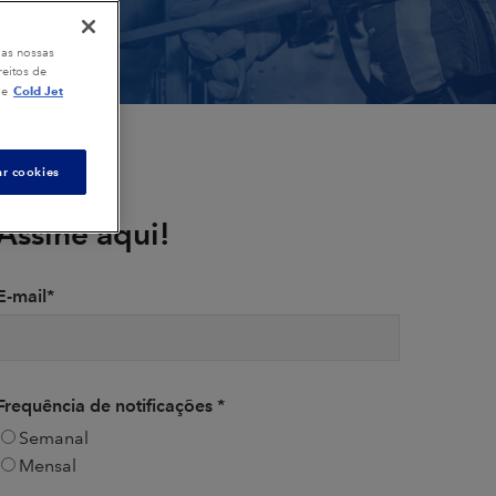
 as nossas
eitos de
Cold Jet
de
ar cookies
Assine aqui!
E-mail
*
Frequência de notificações
*
Semanal
Mensal