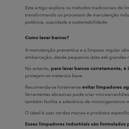
Este artigo explora os métodos tradicionais de l
transformando os processos de manutenção indus
potência, suavidade e sustentabilidade.
Como lavar barcos?
A manutenção preventiva e a limpeza regular são v
embarcação, desde pequenos iates até grandes n
No entanto,
para lavar barcos corretamente, é 
protejam os materiais base.
Recomenda-se fortemente
evitar limpadores ag
ferramentas abrasivas pode criar microarranhões 
também facilita a aderência de microrganismos 
O ideal é usar cerdas macias e produtos específi
Esses limpadores industriais são formulados p