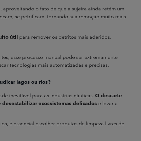
s
, aproveitando o fato de que a sujeira ainda retém um
ecam, se petrificam, tornando sua remoção muito mais
to útil
para remover os detritos mais aderidos,
gentes, esse processo manual pode ser extremamente
scar tecnologias mais automatizadas e precisas.
udicar lagos ou rios?
e inevitável para as indústrias náuticas.
O descarte
desestabilizar ecossistemas delicados
e levar a
os, é essencial escolher produtos de limpeza livres de