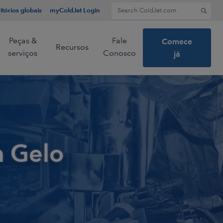
Search for:
itórios globais
myColdJet Login
Peças &
Fale
Comece
Recursos
serviços
Conosco
já
 e líderes
nologia de
o seco.
m Gelo