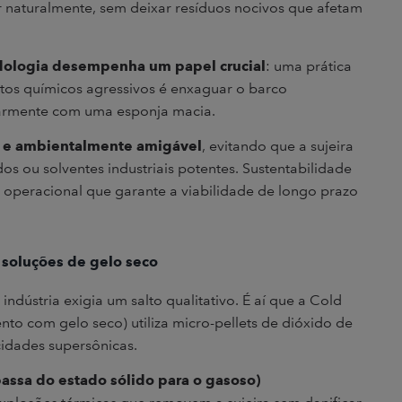
 naturalmente, sem deixar resíduos nocivos que afetam
dologia desempenha um papel crucial
: uma prática
utos químicos agressivos é enxaguar o barco
armente com uma esponja macia.
l e ambientalmente amigável
, evitando que a sujeira
os ou solventes industriais potentes. Sustentabilidade
operacional que garante a viabilidade de longo prazo
 soluções de gelo seco
dústria exigia um salto qualitativo. É aí que a Cold
ento com gelo seco) utiliza micro-pellets de dióxido de
cidades supersônicas.
passa do estado sólido para o gasoso)