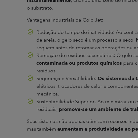
instantaneamente
, criando uma série de micro
o substrato.
Vantagens industriais da Cold Jet:
Redução do tempo de inatividade: Ao contr
de areia, o gelo seco é um processo a seco.
sequem antes de retomar as operações ou apl
Remoção de resíduos secundários: O gelo s
contaminada ou produtos químicos
para c
resíduos.
Segurança e Versatilidade:
Os sistemas da C
elétricos, trocadores de calor e componente
mecânica.
Sustentabilidade Superior: Ao minimizar ou 
residuais,
promove-se um ambiente de tra
Seus sistemas não apenas otimizam recursos indu
mas também
aumentam a produtividade ao per