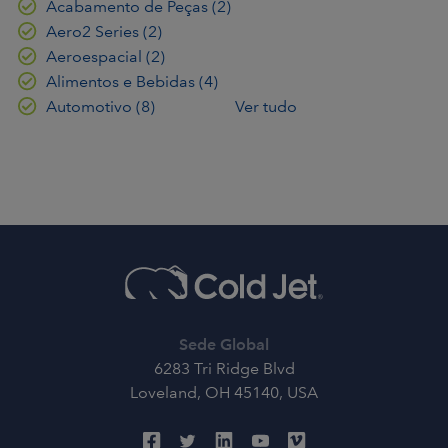
Acabamento de Peças
(2)
Aero2 Series
(2)
Aeroespacial
(2)
Alimentos e Bebidas
(4)
Automotivo
(8)
Ver tudo
Sede Global
6283 Tri Ridge Blvd
Loveland, OH 45140, USA