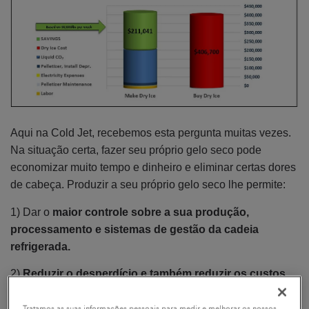
Aqui na Cold Jet, recebemos esta pergunta muitas vezes.
Na situação certa, fazer seu próprio gelo seco pode
economizar muito tempo e dinheiro e eliminar certas dores
de cabeça. Produzir a seu próprio gelo seco lhe permite:
1) Dar o
maior controle sobre a sua produção,
processamento e sistemas de gestão da cadeia
refrigerada.
2)
Reduzir o desperdício e também reduzir os custos
operacionais
, o que aumenta a eficiência.
Tratamos as suas informações pessoais para medir e melhorar os nossos