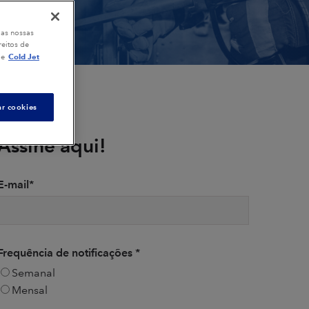
 as nossas
eitos de
Cold Jet
de
ar cookies
Assine aqui!
E-mail
*
Frequência de notificações
*
Semanal
Mensal