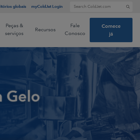
Search for:
itórios globais
myColdJet Login
Peças &
Fale
Comece
Recursos
serviços
Conosco
já
 e líderes
nologia de
o seco.
m Gelo