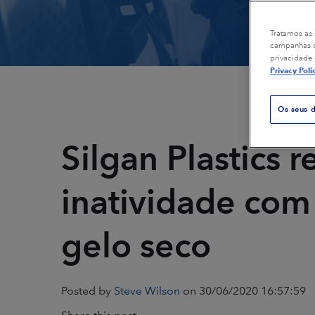
Petróleo & gás
Embalagens
Tratamos as 
campanhas de
privacidade 
Plásticos & ferramentas
Geração de 
Privacy Poli
compostas
Os seus d
Impressão
Transporte p
Silgan Plastics 
Restauração & remediação
Borracha & 
inatividade com
Têxteis
gelo seco
Posted by
Steve Wilson
on 30/06/2020 16:57:59